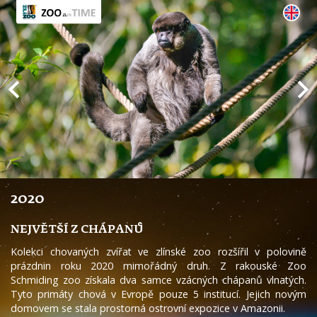
2020
NEJVĚTŠÍ Z CHÁPANŮ
Kolekci chovaných zvířat ve zlínské zoo rozšířil v polovině
prázdnin roku 2020 mimořádný druh. Z rakouské Zoo
Schmiding zoo získala dva samce vzácných chápanů vlnatých.
Tyto primáty chová v Evropě pouze 5 institucí. Jejich novým
domovem se stala prostorná ostrovní expozice v Amazonii.