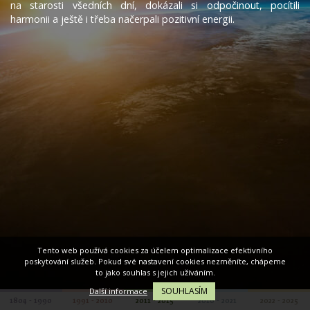
na starosti všedních dní, dokázali si odpočinout, pocítili
harmonii a ještě i třeba načerpali pozitivní energii.
Tento web používá cookies za účelem optimalizace efektivního
poskytování služeb. Pokud své nastavení cookies nezměníte, chápeme
to jako souhlas s jejich užíváním.
SOUHLASÍM
Další informace
1804 - 1990
1991 - 2010
2011 - 2015
2016 - 2021
2022 - 2025