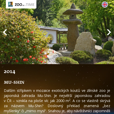
2014
MU-SHIN
Dalším střípkem v mozaice exotických koutů ve zlínské zoo je
japonská zahrada Mu-Shin. Je největší japonskou zahradou
2
v ČR – vznikla na ploše víc jak 2000 m
. A co se vlastně skrývá
za názvem Mu-Shin? Doslovný překlad znamená „bez
myšlenky“ či „mimo mysl“. Snahou je, aby návštěvníci zapomněli