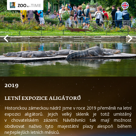
2019
LETNÍ EXPOZICE ALIGÁTORŮ
Historickou zámeckou nádrž jsme v roce 2019 přeměnili na letní
expozici aligátorů. Jejich velký skleník je totiž umístěný
v chovatelském zázemí. Návštěvníci tak mají možnost
obdivovat naživo tyto majestátní plazy alespoň během
nejteplejších letních měsíců.