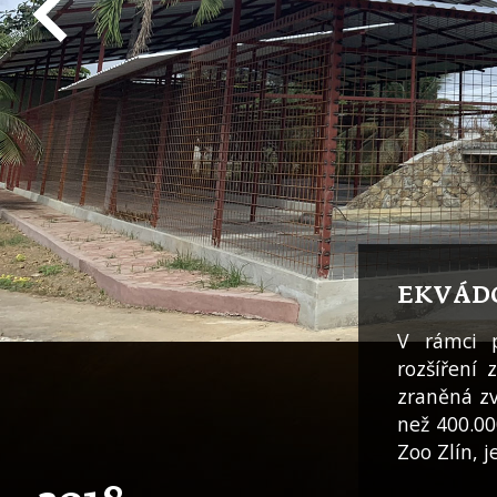
EKVÁDO
V rámci 
rozšíření
zraněná zv
než 400.00
Zoo Zlín, j