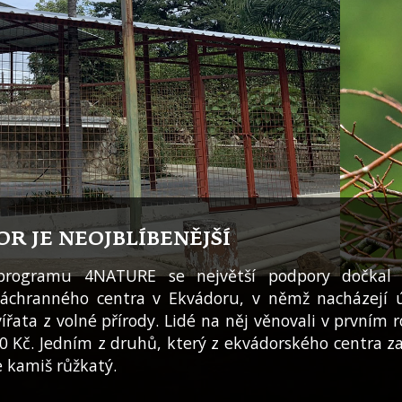
R JE NEOJBLÍBENĚJŠÍ
programu 4NATURE se největší podpory dočkal 
 záchranného centra v Ekvádoru, v němž nacházejí ú
ířata z volné přírody. Lidé na něj věnovali v prvním r
0 Kč. Jedním z druhů, který z ekvádorského centra z
e kamiš růžkatý.