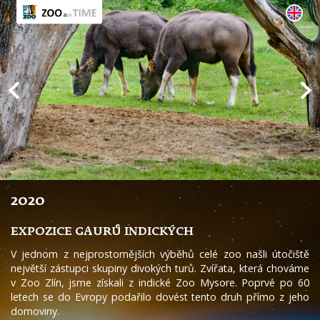
2020
EXPOZICE GAURŮ INDICKÝCH
V jednom z nejprostornějších výběhů celé zoo našli útočiště
největší zástupci skupiny divokých turů. Zvířata, která chováme
v Zoo Zlín, jsme získali z indické Zoo Mysore. Poprvé po 60
letech se do Evropy podařilo dovést tento druh přímo z jeho
domoviny.