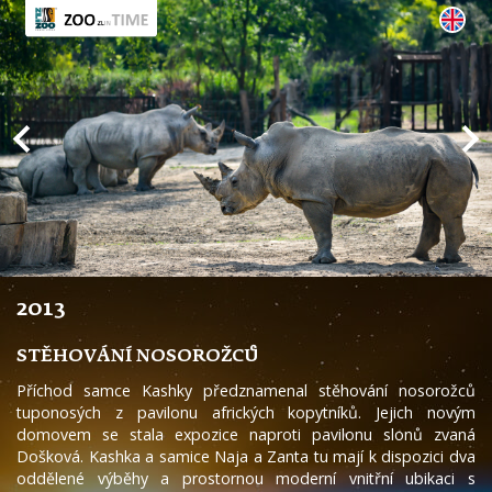
2013
STĚHOVÁNÍ NOSOROŽCŮ
Příchod samce Kashky předznamenal stěhování nosorožců
tuponosých z pavilonu afrických kopytníků. Jejich novým
domovem se stala expozice naproti pavilonu slonů zvaná
Došková. Kashka a samice Naja a Zanta tu mají k dispozici dva
oddělené výběhy a prostornou moderní vnitřní ubikaci s