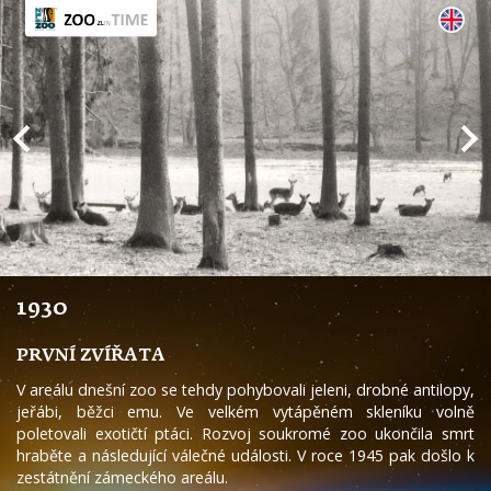
1930
PRVNÍ ZVÍŘATA
V areálu dnešní zoo se tehdy pohybovali jeleni, drobné antilopy,
jeřábi, běžci emu. Ve velkém vytápěném skleníku volně
poletovali exotičtí ptáci. Rozvoj soukromé zoo ukončila smrt
hraběte a následující válečné události. V roce 1945 pak došlo k
zestátnění zámeckého areálu.