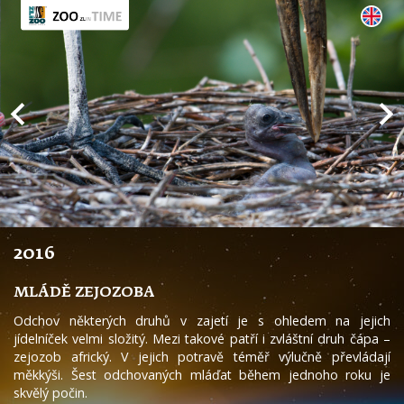
2016
MLÁDĚ ZEJOZOBA
Odchov některých druhů v zajetí je s ohledem na jejich
jídelníček velmi složitý. Mezi takové patří i zvláštní druh čápa –
zejozob africký. V jejich potravě téměř výlučně převládají
měkkýši. Šest odchovaných mláďat během jednoho roku je
skvělý počin.