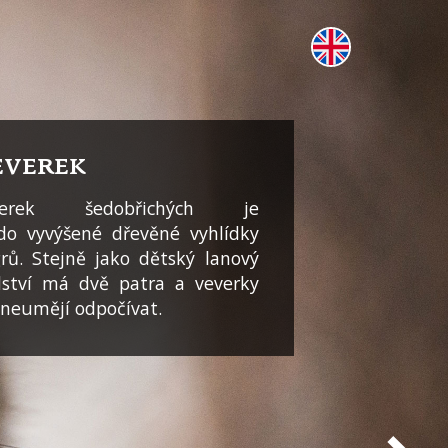
EVEREK
verek šedobřichých je
o vyvýšené dřevěné vyhlídky
grů. Stejně jako dětský lanový
dství má dvě patra a veverky
e neumějí odpočívat.