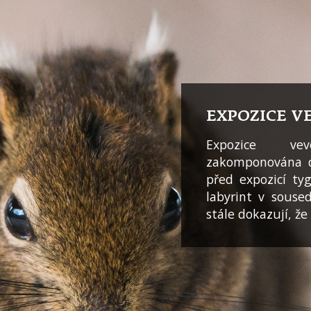
EXPOZICE V
Expozice ve
zakomponována d
před expozicí ty
labyrint v souse
stále dokazují, ž