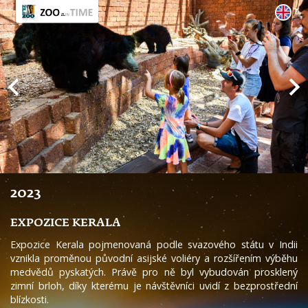
2023
EXPOZICE KERALA
Expozice Kerala pojmenovaná podle svazového státu v Indii
vznikla proměnou původní asijské voliéry a rozšířením výběhu
medvědů pyskatých. Právě pro ně byl vybudován prosklený
zimní brloh, díky kterému je návštěvníci uvidí z bezprostřední
blízkosti.